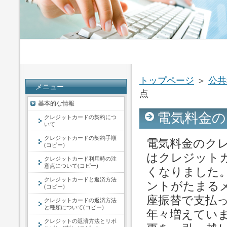
トップページ
＞
公共
メニュー
点
基本的な情報
電気料金の
クレジットカードの契約につ
いて
クレジットカードの契約手順
電気料金のク
(コピー)
はクレジット
クレジットカード利用時の注
意点について(コピー)
くなりました
クレジットカードと返済方法
ントがたまる
(コピー)
座振替で支払
クレジットカードの返済方法
と種類について(コピー)
年々増えてい
クレジットの返済方法とリボ