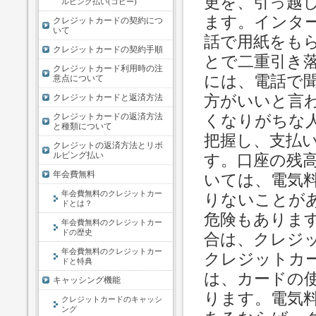
更を、引っ越
ルビング払い(コピー)
ます。インタ
クレジットカードの契約につ
いて
話で用紙をも
クレジットカードの契約手順
とで二重引き
クレジットカード利用時の注
には、電話で
意点について
方がいいと言
クレジットカードと返済方法
クレジットカードの返済方法
くなりがちな
と種類について
把握し、支払
クレジットの返済方法とリボ
ルビング払い
す。口座の残
年会費無料
いては、電気
年会費無料のクレジットカー
りないことが
ドとは？
危険もありま
年会費無料のクレジットカー
ドの歴史
合は、クレジ
年会費無料のクレジットカー
クレジットカ
ドと特典
は、カードの
キャッシング機能
ります。電気
クレジットカードのキャッシ
ング