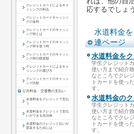
れば、他の自
クレジットカードによるキャ
応するでしょ
ッシングの利点
クレジットカードキャッシン
グの金利
クレジットカードのキャッシ
水道料金を
ング枠とは
連ページ
クレジットカードのキャッシ
ング枠を使う時
クレジットカードのキャッシ
水道料金をク
ング枠の限度額
学生クレジット
クレジットカードによるキャ
使い方まで紹介
ッシングの選び方
なところでクレ
クレジットカードのキャッシ
トカードを使っ
ング比較
す。
公共料金・交通費の支払い
水道料金のク
水道料金をクレジットで支払
う
学生クレジット
使い方まで紹介
水道料金をクレジットで支払
いができる自治体
なところでクレ
トカードを使っ
水道料金のクレジット払いが
普及するためには
す。