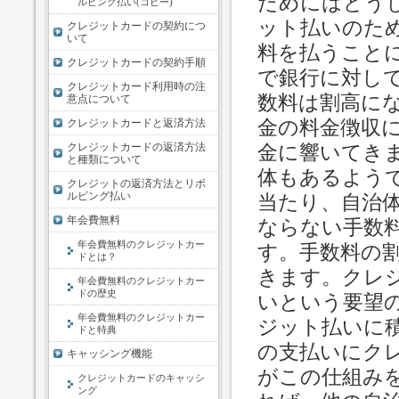
ためにはどう
ルビング払い(コピー)
ット払いのた
クレジットカードの契約につ
いて
料を払うこと
クレジットカードの契約手順
で銀行に対し
クレジットカード利用時の注
数料は割高に
意点について
金の料金徴収
クレジットカードと返済方法
クレジットカードの返済方法
金に響いてき
と種類について
体もあるよう
クレジットの返済方法とリボ
ルビング払い
当たり、自治
年会費無料
ならない手数
年会費無料のクレジットカー
す。手数料の
ドとは？
きます。クレ
年会費無料のクレジットカー
ドの歴史
いという要望
年会費無料のクレジットカー
ジット払いに
ドと特典
の支払いにク
キャッシング機能
がこの仕組み
クレジットカードのキャッシ
ング